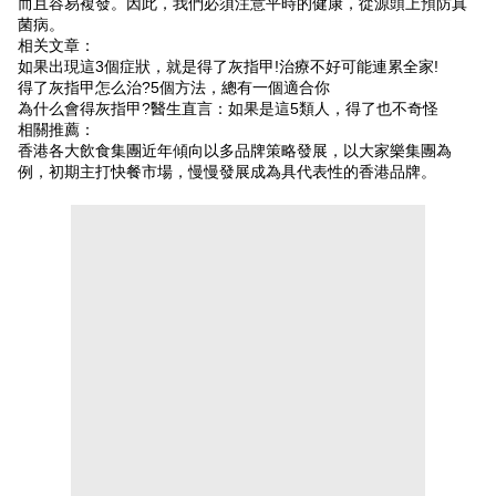
而且容易複發。因此，我們必須注意平時的健康，從源頭上預防真
菌病。
相关文章：
如果出現這3個症狀，就是得了灰指甲!治療不好可能連累全家!
得了灰指甲怎么治?5個方法，總有一個適合你
為什么會得灰指甲?醫生直言：如果是這5類人，得了也不奇怪
相關推薦：
香港各大飲食集團近年傾向以多品牌策略發展，以大家樂集團為
例，初期主打快餐市場，慢慢發展成為具代表性的香港品牌。