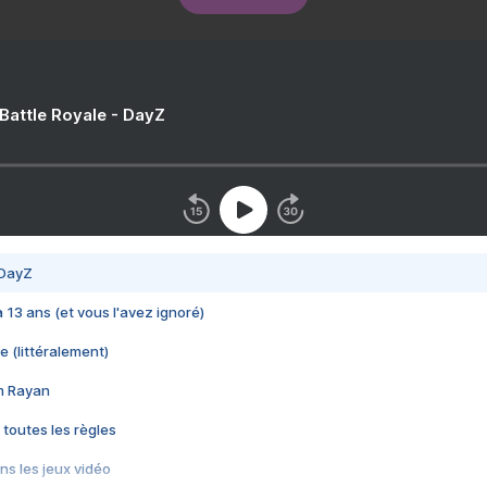
 Battle Royale - DayZ
 DayZ
 a 13 ans (et vous l'avez ignoré)
e (littéralement)
im Rayan
 toutes les règles
s les jeux vidéo