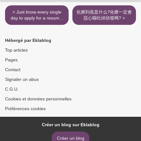
< Just know every single
化療到底是什么?化療一定會
day to apply for a resume,
惡心嘔吐掉頭發嗎? >
you decide on the best
channel?
Hébergé par Eklablog
Top articles
Pages
Contact
Signaler un abus
C.G.U.
Cookies et données personnelles
Préférences cookies
Créer un blog sur Eklablog
Créer un blog