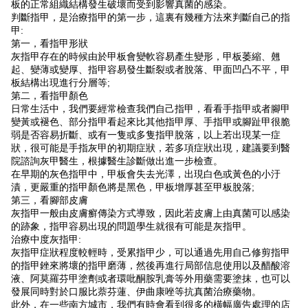
板的正常組織結構發生破壞而受到影響真菌的感染。
判斷指甲，是治療指甲的第一步，這裏有幾種方法來判斷自己的指
甲:
第一，看指甲形狀
灰指甲存在的時候由於甲板會變軟容易產生變形，甲板萎縮、翹
起、變薄或變厚、指甲容易發生斷裂或者脫落、甲面凹凸不平，甲
板結構出現進行分層等;
第二，看指甲顏色
日常生活中，我們要經常檢查我們自己指甲，看看手指甲或者
腳甲
變黃
或褪色、部分指甲看起來比其他指甲厚、手指甲或腳趾甲很脆
弱是否容易折斷、或有一隻或多隻指甲脫落，以上若出現某一症
狀，很可能是手指灰甲的初期症狀，若多項症狀出現，建議要到醫
院諮詢灰甲醫生，根據醫生診斷做出進一步檢查。
在早期的灰色指甲中，甲板會失去光澤，出現白色或黃色的小汙
漬，更嚴重的指甲顏色將是黑色，甲板增厚甚至甲板脫落;
第三，看腳部皮膚
灰指甲一般由皮膚癬傳染方式導致，因此若皮膚上由真菌可以感染
的跡象，指甲容易出現的問題學生就很有可能是灰指甲。
治療中度灰指甲:
灰指甲症狀程度較輕時，受累指甲少，可以通過先用自己修剪指甲
的指甲銼來將壞的指甲磨薄，然後再進行局部信息使用以及醋酸溶
液、阿莫羅芬甲塗劑或者環吡酮胺乳膏等外用藥需要塗抹，也可以
發展同時對於口服比萘芬蓮、伊曲康唑等抗真菌治療藥物。
此外，在一些南方城市，我們有時會看到很多的橫幅廣告處理的店