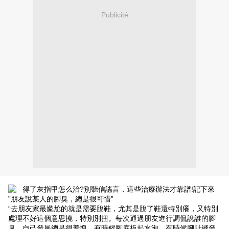
Publicité
”朋友說某人的腳臭，總是很可惜”
“去朋友家最尷尬的就是需要脫鞋，尤其是脫了鞋還特別癢，又特別
處理不好這個意思撓，特別別扭。每次通過朋友進行調侃說誰的腳
臭，自己發展總是很羞愧。有時候腳底板起水泡，有時候腳趾縫發