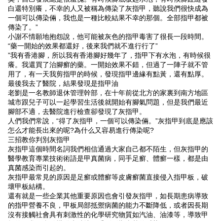
白還特別癢，不幸的人又被稱為傳染了灰指甲，聽說我們很快成為
一個可以傳染倆，我也是一種比較結果不幸的那個。全部指甲都被
傳染了。”
小謝不情願地抱怨說，他可能被灰色的指甲毒害了很長一段時間。
“藥一開始的效果都還好，後來我們就不進行行了”
”我有香港腳，所以我有香港腳好幾年了，指甲下有水泡，有時候很
癢。我還買了治腳癬的藥。一開始效果不錯，但過了一陣子就不管
用了，有一天我剪指甲的時候，發現指甲邊緣有點黃，還有點厚。
最後我去了醫院，結果發現是指甲油
老劉是一名教師退休管理幹部，在十年前從北方的家裏到南方地區
城市跟兒子可以一起學習生活後就開始有腳氣問題，但是我們最近
腳部不適，去醫院進行檢查卻發現了灰指甲。
人們我們常說，“得了灰指甲，一個可以傳染倆。”灰指甲到底是應該
怎么才能長出來的呢?為什么又容易進行傳染呢?
三招教你判別灰指甲
灰指甲這個時間名詞我們相信通過大家自己都不陌生，但灰指甲的
醫學教育專業技術術語是甲真菌病，同手足癬、體癬一樣，都是由
真菌感染而引起的。
灰指甲最常見的原因是足癬或體癬等皮膚癬菌直接侵入指甲板，破
壞甲板結構。
還有就是一些企業其他重要原因也會引發灰指甲，如長期患病導致
的指甲營養不良，甲板局部抵禦病菌的能力不斷降低，或者因長期
沒有接觸社會具有刺激性的化學研究物質如汽油、油漆等，導致甲